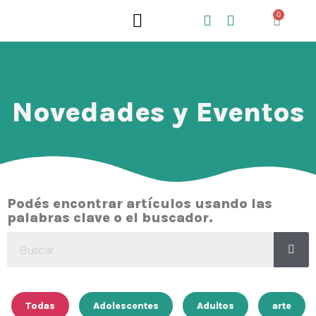
0
QUIÉNES SOMOS
QUÉ HACEMOS
Novedades y Eventos
Podés encontrar artículos usando las
palabras clave o el buscador.
Todas
Adolescentes
Adultos
arte