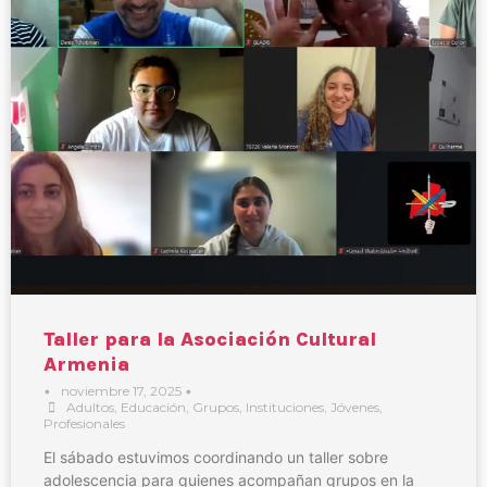
Taller para la Asociación Cultural
Armenia
•
noviembre 17, 2025
•
Adultos
,
Educación
,
Grupos
,
Instituciones
,
Jóvenes
,
Profesionales
El sábado estuvimos coordinando un taller sobre
adolescencia para quienes acompañan grupos en la