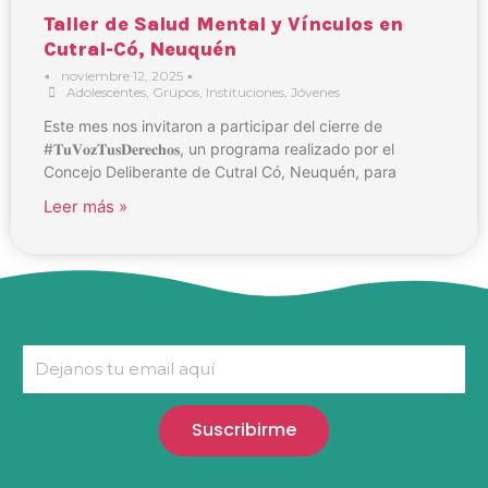
Taller de Salud Mental y Vínculos en
Cutral-Có, Neuquén
•
noviembre 12, 2025
•
Adolescentes
,
Grupos
,
Instituciones
,
Jóvenes
Este mes nos invitaron a participar del cierre de
#𝐓𝐮𝐕𝐨𝐳𝐓𝐮𝐬𝐃𝐞𝐫𝐞𝐜𝐡𝐨𝐬, un programa realizado por el
Concejo Deliberante de Cutral Có, Neuquén, para
Leer más »
Suscribirme