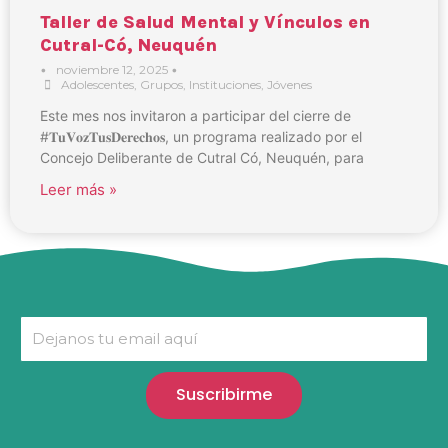
Taller de Salud Mental y Vínculos en
Cutral-Có, Neuquén
•
noviembre 12, 2025
•
Adolescentes
,
Grupos
,
Instituciones
,
Jóvenes
Este mes nos invitaron a participar del cierre de
#𝐓𝐮𝐕𝐨𝐳𝐓𝐮𝐬𝐃𝐞𝐫𝐞𝐜𝐡𝐨𝐬, un programa realizado por el
Concejo Deliberante de Cutral Có, Neuquén, para
Leer más »
Suscribirme