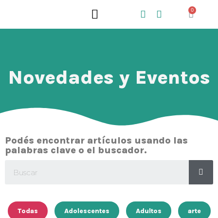
0
QUIÉNES SOMOS
QUÉ HACEMOS
Novedades y Eventos
Podés encontrar artículos usando las
palabras clave o el buscador.
Todas
Adolescentes
Adultos
arte