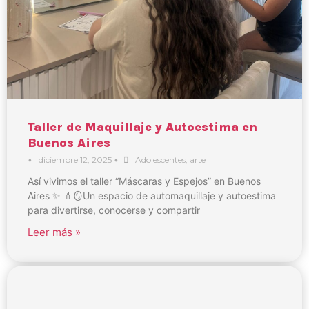
Taller de Maquillaje y Autoestima en
Buenos Aires
•
diciembre 12, 2025
•
Adolescentes
,
arte
Así vivimos el taller “Máscaras y Espejos” en Buenos
Aires ✨ 💄🪞Un espacio de automaquillaje y autoestima
para divertirse, conocerse y compartir
Leer más »