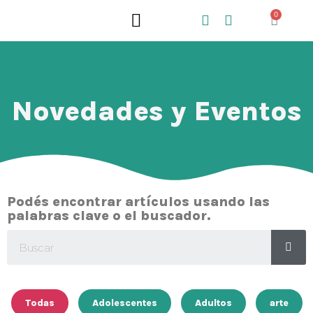
0
QUIÉNES SOMOS
QUÉ HACEMOS
Novedades y Eventos
Podés encontrar artículos usando las
palabras clave o el buscador.
Todas
Adolescentes
Adultos
arte