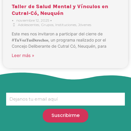
Taller de Salud Mental y Vínculos en
Cutral-Có, Neuquén
•
noviembre 12, 2025
•
Adolescentes
,
Grupos
,
Instituciones
,
Jóvenes
Este mes nos invitaron a participar del cierre de
#𝐓𝐮𝐕𝐨𝐳𝐓𝐮𝐬𝐃𝐞𝐫𝐞𝐜𝐡𝐨𝐬, un programa realizado por el
Concejo Deliberante de Cutral Có, Neuquén, para
Leer más »
Suscribirme