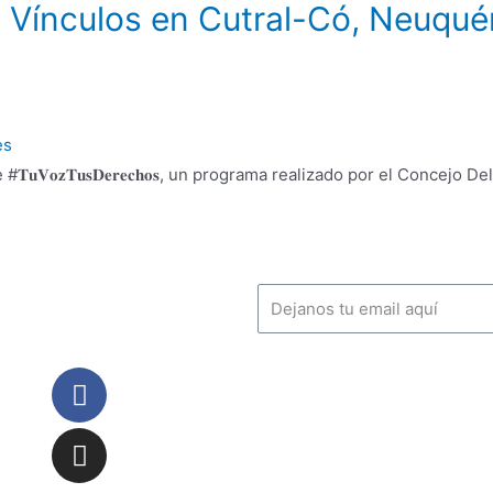
y Vínculos en Cutral-Có, Neuqué
es
𝐓𝐮𝐕𝐨𝐳𝐓𝐮𝐬𝐃𝐞𝐫𝐞𝐜𝐡𝐨𝐬, un programa realizado por el Concej