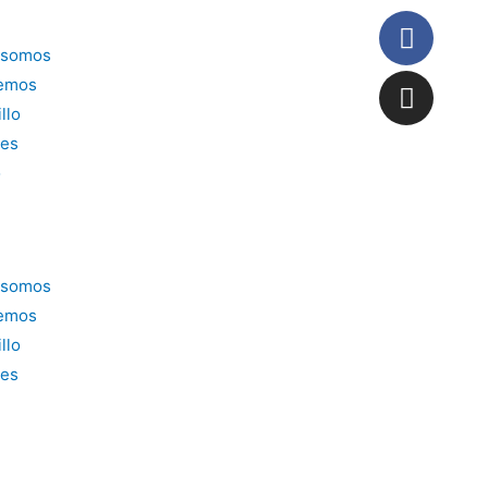
 somos
emos
llo
es
o
 somos
emos
llo
es
o