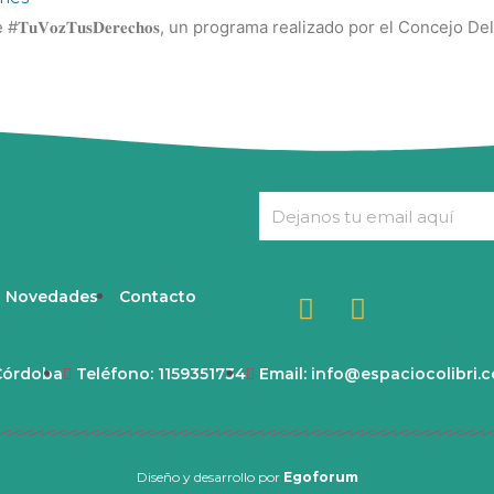
𝐓𝐮𝐕𝐨𝐳𝐓𝐮𝐬𝐃𝐞𝐫𝐞𝐜𝐡𝐨𝐬, un programa realizado por el Concej
Novedades
Contacto
 Córdoba
Teléfono: 1159351734
Email: info@espaciocolibri.
Diseño y desarrollo por
Egoforum