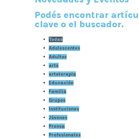
Podés encontrar artícu
clave o el buscador.
Todas
Adolescentes
Adultos
arte
arteterapia
Educación
Familia
Grupos
Instituciones
Jóvenes
Prensa
Profesionales