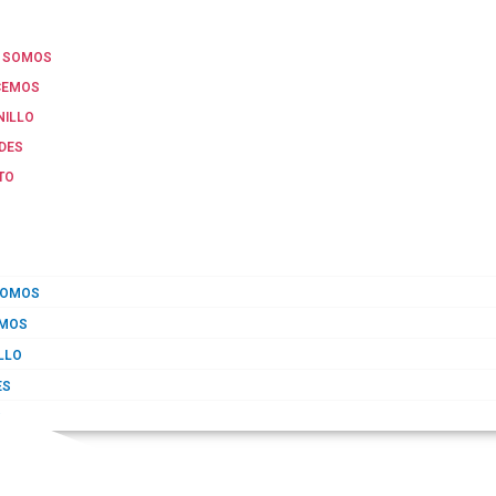
S SOMOS
CEMOS
NILLO
DES
TO
SOMOS
EMOS
LLO
ES
O